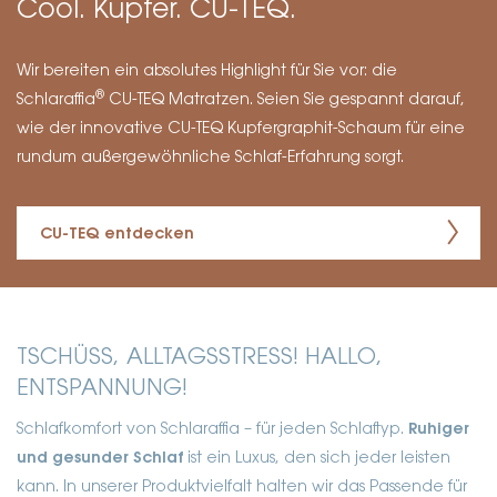
Cool. Kupfer. CU-TEQ.
Wir bereiten ein absolutes Highlight für Sie vor: die
®
Schlaraffia
CU-TEQ Matratzen. Seien Sie gespannt darauf,
wie der innovative CU-TEQ Kupfergraphit-Schaum für eine
rundum außergewöhnliche Schlaf-Erfahrung sorgt.
CU-TEQ entdecken
TSCHÜSS, ALLTAGSSTRESS! HALLO,
ENTSPANNUNG!
Schlafkomfort von Schlaraffia – für jeden Schlaftyp.
Ruhiger
und gesunder Schlaf
ist ein Luxus, den sich jeder leisten
kann. In unserer Produktvielfalt halten wir das Passende für