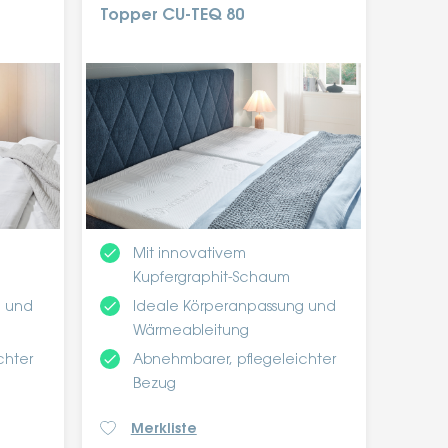
Topper CU-TEQ 80
done
Mit innovativem
Kupfergraphit-Schaum
done
g und
Ideale Körperanpassung und
Wärmeableitung
done
chter
Abnehmbarer, pflegeleichter
Bezug
Merkliste