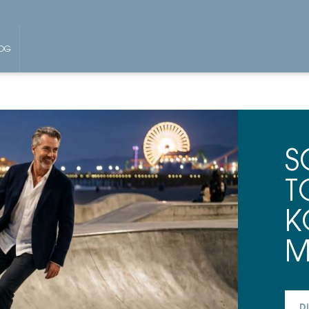
OG
S
T
K
M
D