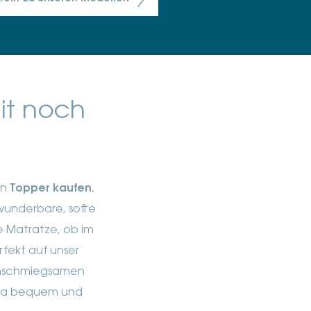
mit noch
en
Topper kaufen
,
 wunderbare, softe
e Matratze, ob im
rfekt auf unser
anschmiegsamen
ffia bequem und