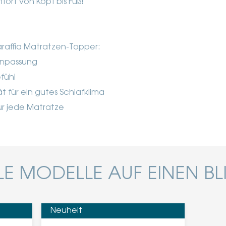
fort von Kopf bis Fuß!
laraffia Matratzen-Topper:
anpassung
fühl
t für ein gutes Schlafklima
ür jede Matratze
LE MODELLE AUF EINEN BL
Neuheit