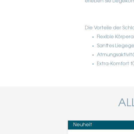
erleben Sie Liegekom
Die Vorteile der Sch
Flexible Körper
Sanftes Liegege
Atmungsaktivitä
Extra-Komfort f
AL
Neuheit