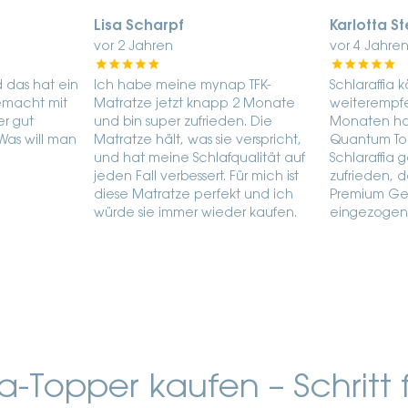
Lisa Scharpf
Karlotta St
vor 2 Jahren
vor 4 Jahre
 das hat ein
Ich habe meine mynap TFK-
Schlaraffia 
emacht mit
Matratze jetzt knapp 2 Monate
weiterempfe
r gut
und bin super zufrieden. Die
Monaten hab
Was will man
Matratze hält, was sie verspricht,
Quantum To
und hat meine Schlafqualität auf
Schlaraffia 
jeden Fall verbessert. Für mich ist
zufrieden, d
diese Matratze perfekt und ich
Premium Gel
würde sie immer wieder kaufen.
eingezogen i
a-Topper kaufen – Schritt f