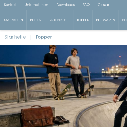
Kontakt
Unternehmen
Downloads
FAQ
Glossar
MATRATZEN
BETTEN
LATTENROSTE
TOPPER
BETTWAREN
BL
Startseite
Topper