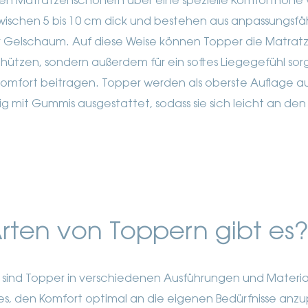
en Matratzenschonern über eine spezielle Komforthöhe v
ischen 5 bis 10 cm dick und bestehen aus anpassungsfä
 Gelschaum. Auf diese Weise können Topper die Matratze
ützen, sondern außerdem für ein softes Liegegefühl so
komfort beitragen. Topper werden als oberste Auflage a
ig mit Gummis ausgestattet, sodass sie sich leicht an de
rten von Toppern gibt es
ind Topper in verschiedenen Ausführungen und Materiali
es, den Komfort optimal an die eigenen Bedürfnisse anzu