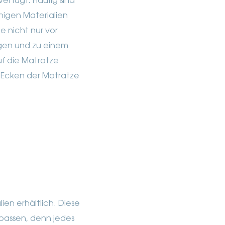
erfügt. Häufig sind
higen Materialien
 nicht nur vor
rgen und zu einem
uf die Matratze
n Ecken der Matratze
?
en erhältlich. Diese
passen, denn jedes