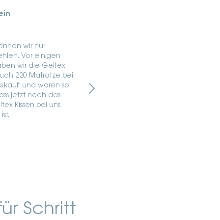
ein
Regina Feldmann
F
n
vor 4 Jahren
vo
können wir nur
Top! Ich brauchte ein neuen
De
hlen. Vor einigen
Lattenrost und habe mich für den
ei
en wir die Geltex
Lattenrost Platin 28 Plus
wu
uch 220 Matratze bei
entschieden, welches man auch
Ma
gekauft und waren so
elektrisch verstellen kann. Sehr
ass jetzt noch das
praktisch!
tex Kissen bei uns
st.
ür Schritt