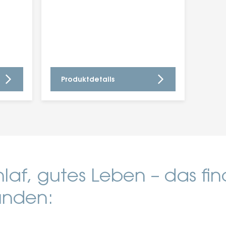
Produktdetails
laf, gutes Leben – das fi
unden: