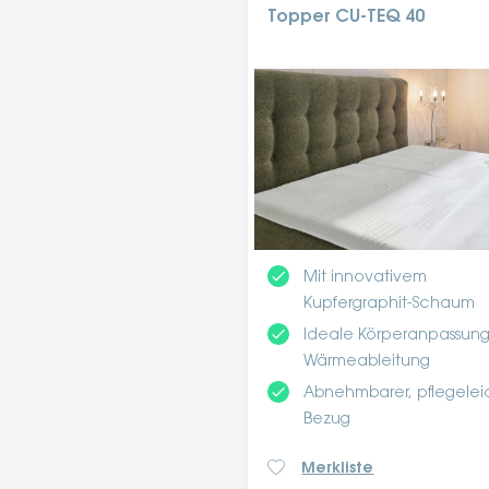
Topper CU-TEQ 40
done
Mit innovativem
Kupfergraphit-Schaum
done
Ideale Körperanpassun
Wärmeableitung
done
Abnehmbarer, pflegelei
Bezug
Merkliste