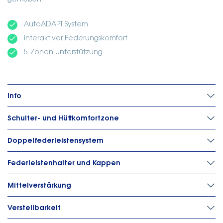
genießen.
done
AutoADAPT System
done
interaktiver Federungskomfort
done
5-Zonen Unterstützung
Info
Schulter- und Hüftkomfortzone
Doppelfederleistensystem
Federleistenhalter und Kappen
Mittelverstärkung
Verstellbarkeit