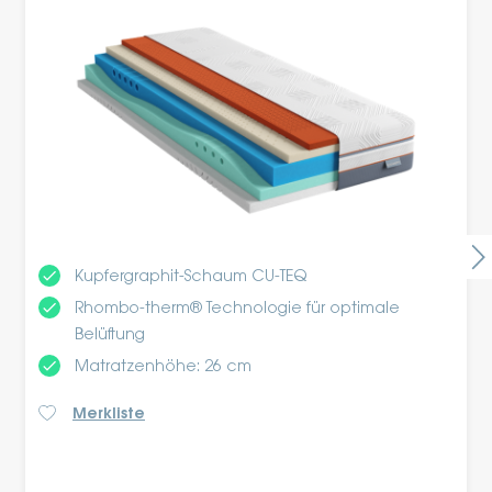
done
Kupfergraphit-Schaum CU-TEQ
done
Rhombo-therm® Technologie für optimale
Belüftung
done
Matratzenhöhe: 26 cm
Merkliste