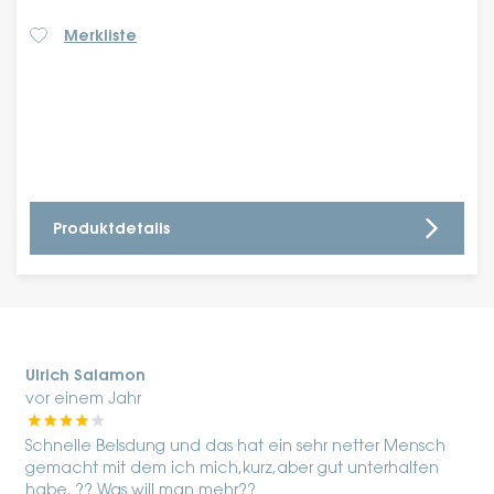
Merkliste
Produktdetails
Ulrich Salamon
vor einem Jahr
Schnelle Belsdung und das hat ein sehr netter Mensch
gemacht mit dem ich mich,kurz,aber gut unterhalten
habe. ?? Was will man mehr??
s