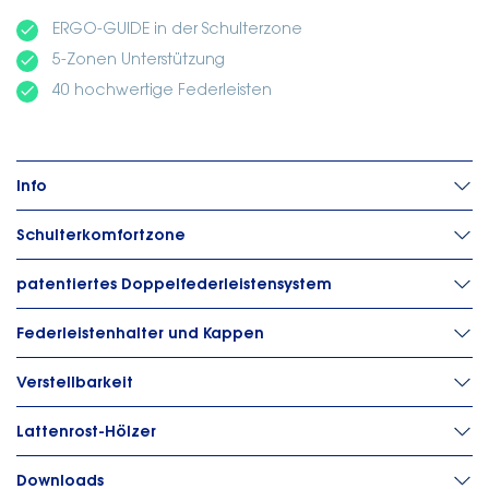
done
ERGO-GUIDE in der Schulterzone
done
5-Zonen Unterstützung
done
40 hochwertige Federleisten
Info
Schulterkomfortzone
patentiertes Doppelfederleistensystem
Federleistenhalter und Kappen
Verstellbarkeit
Lattenrost-Hölzer
Downloads