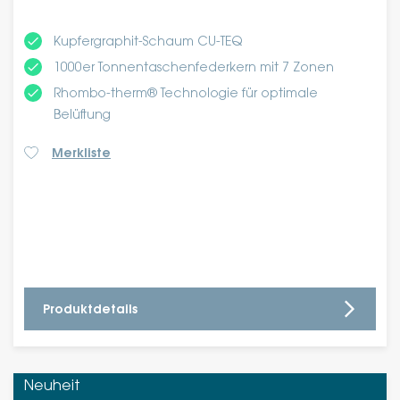
done
Kupfergraphit-Schaum CU-TEQ
done
1000er Tonnentaschenfederkern mit 7 Zonen
done
Rhombo-therm® Technologie für optimale
Belüftung
Merkliste
Produktdetails
Neuheit