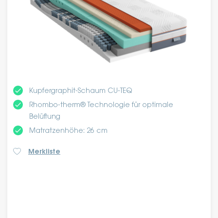
done
Kupfergraphit-Schaum CU-TEQ
done
Rhombo-therm® Technologie für optimale
Belüftung
done
Matratzenhöhe: 26 cm
Merkliste