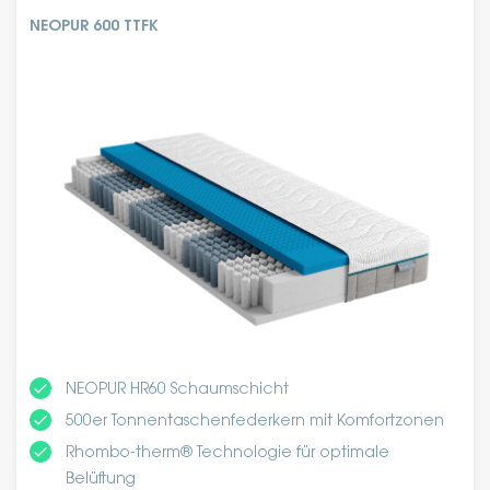
NEOPUR 600 TTFK
done
NEOPUR HR60 Schaumschicht
done
500er Tonnentaschenfederkern mit Komfortzonen
done
Rhombo-therm® Technologie für optimale
Belüftung