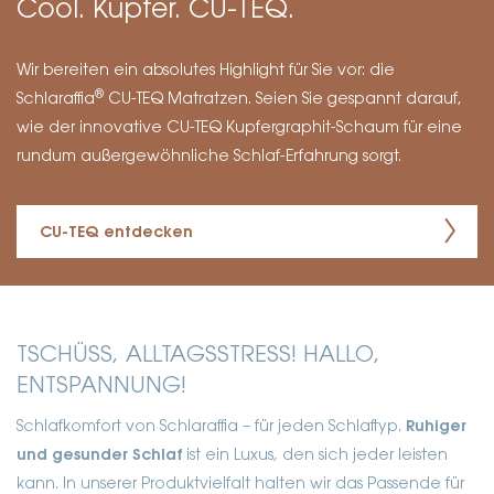
Cool. Kupfer. CU-TEQ.
Wir bereiten ein absolutes Highlight für Sie vor: die
®
Schlaraffia
CU-TEQ Matratzen. Seien Sie gespannt darauf,
wie der innovative CU-TEQ Kupfergraphit-Schaum für eine
rundum außergewöhnliche Schlaf-Erfahrung sorgt.
CU-TEQ entdecken
TSCHÜSS, ALLTAGSSTRESS! HALLO,
ENTSPANNUNG!
Schlafkomfort von Schlaraffia – für jeden Schlaftyp.
Ruhiger
und gesunder Schlaf
ist ein Luxus, den sich jeder leisten
kann. In unserer Produktvielfalt halten wir das Passende für