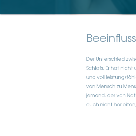
Beeinflus
Der Unterschied zwi
Schlafs. Er hat nich
und voll leistungsfäh
von Mensch zu Mens
jemand, der von Nat
auch nicht herleite