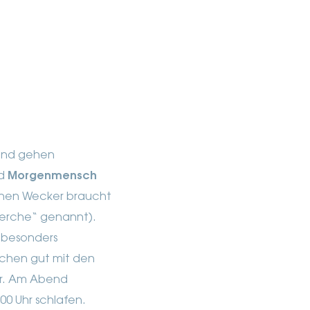
 und gehen
nd
Morgenmensch
einen Wecker braucht
„Lerche“ genannt).
n besonders
schen gut mit den
ar. Am Abend
00 Uhr schlafen.