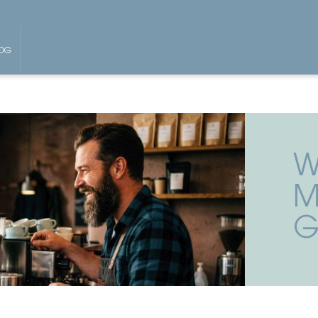
OG
W
M
G