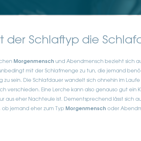
st der Schlaftyp die Schla
schen
Morgenmensch
und Abendmensch bezieht sich au
t unbedingt mit der Schlafmenge zu tun, die jemand benö
ig zu sein. Die Schlafdauer wandelt sich ohnehin im Laufe
ch verschieden.
Eine Lerche kann also genauso gut ein Ku
ur aus eher Nachteule ist. Dementsprechend lässt sich 
n, ob jemand eher zum Typ
Morgenmensch
oder Abendm