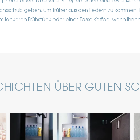
tphone abends beiseite zu legen.
Auch eine feste Morg
ionsschub geben, um früher aus den Federn zu kommen. B
em leckeren Frühstück oder einer Tasse Kaffee, wenn Ihn
HICHTEN ÜBER GUTEN S