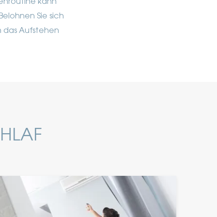
enroutine kann
elohnen Sie sich
en das Aufstehen
CHLAF