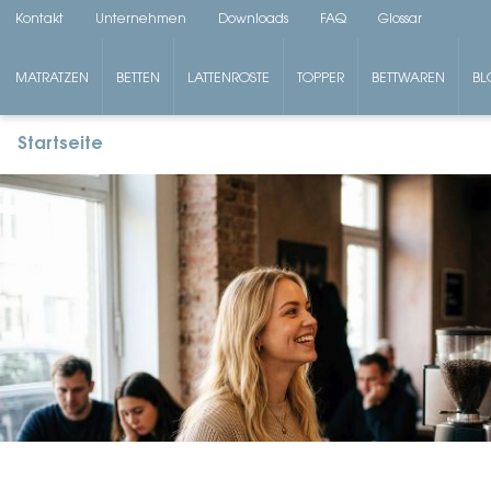
Kontakt
Unternehmen
Downloads
FAQ
Glossar
MATRATZEN
BETTEN
LATTENROSTE
TOPPER
BETTWAREN
BL
Startseite