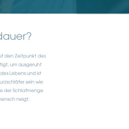
fdauer?
f den Zeitpunkt des
tigt, um ausgeruht
 des Lebens und ist
rzschläfer sein wie
aus der Schlafmenge
ensch neigt.