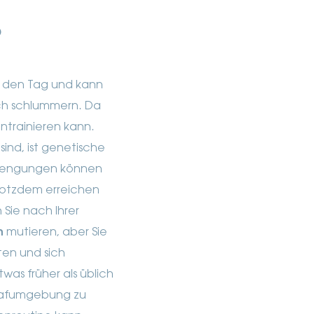
?
in den Tag und kann
ich schlummern. Da
ntrainieren kann.
nd, ist genetische
trengungen können
Trotzdem erreichen
 Sie nach Ihrer
n
mutieren, aber Sie
ten und sich
was früher als üblich
chlafumgebung zu