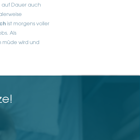
ch auf Dauer auch
alerweise
sch
ist morgens voller
bs. Als
üh müde wird und
ze!