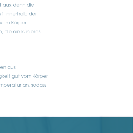
t aus, denn die
ft innerhalb der
 vom Körper
, die ein kühleres
zen aus
gkeit gut vom Körper
emperatur an, sodass