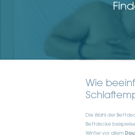
Find
Wie beein
Schlaftem
Die Wahl der Bettde
Bettdecke beispielsw
Winter vor allem
Dau