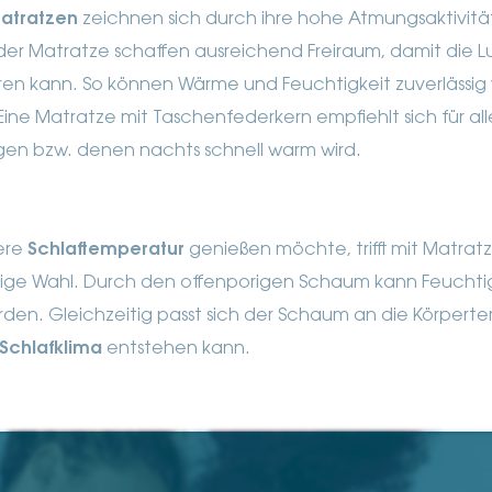
atratzen
zeichnen sich durch ihre hohe Atmungsaktivitä
 der Matratze schaffen ausreichend Freiraum, damit die Lu
eren kann. So können Wärme und Feuchtigkeit zuverlässig
ine Matratze mit Taschenfederkern empfiehlt sich für alle
gen bzw. denen nachts schnell warm wird.
ere
Schlaftemperatur
genießen möchte, trifft mit Matrat
tige Wahl. Durch den offenporigen Schaum kann Feuchti
den. Gleichzeitig passt sich der Schaum an die Körpert
Schlafklima
entstehen kann.