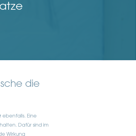
ratze
sche die
r
ebenfalls. Eine
halten. Dafür sind im
de Wirkung