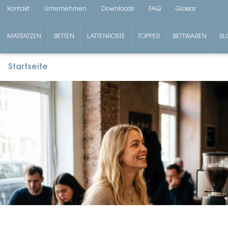
Kontakt
Unternehmen
Downloads
FAQ
Glossar
MATRATZEN
BETTEN
LATTENROSTE
TOPPER
BETTWAREN
BL
Startseite