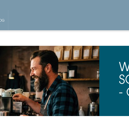
OG
W
S
-