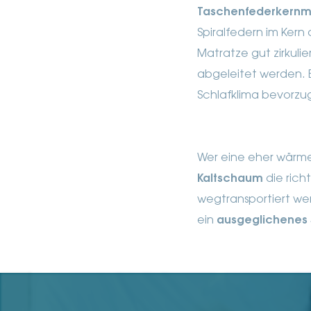
Taschenfederkernm
Spiralfedern im Kern
Matratze gut zirkuli
abgeleitet werden. E
Schlafklima bevorzu
Wer eine eher wärm
Kaltschaum
die rich
wegtransportiert wer
ein
ausgeglichenes 