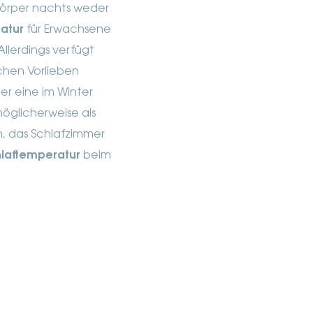
r Körper nachts weder
atur
für Erwachsene
Allerdings verfügt
chen Vorlieben
er eine im Winter
öglicherweise als
am, das Schlafzimmer
hlaftemperatur
beim