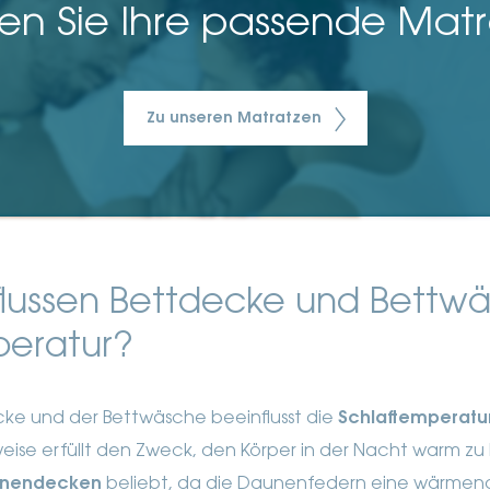
en Sie Ihre passende Mat
Zu unseren Matratzen
flussen Bettdecke und Bettwä
peratur?
cke und der Bettwäsche beeinflusst die
Schlaftemperatu
eise erfüllt den Zweck, den Körper in der Nacht warm zu 
nendecken
beliebt, da die Daunenfedern eine wärmen