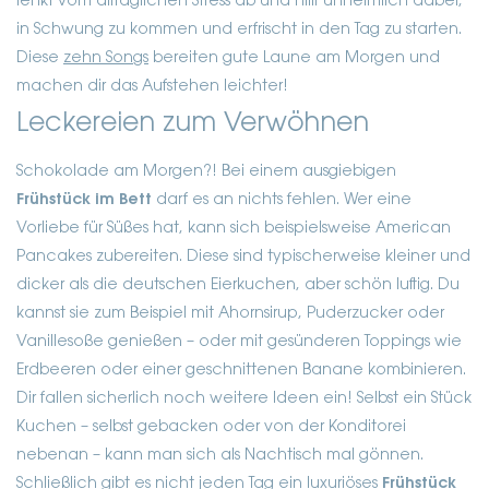
lenkt vom alltäglichen Stress ab und hilft unheimlich dabei,
in Schwung zu kommen und erfrischt in den Tag zu starten.
Diese
zehn Songs
bereiten gute Laune am Morgen und
machen dir das Aufstehen leichter!
Leckereien zum Verwöhnen
Schokolade am Morgen?! Bei einem ausgiebigen
Frühstück im Bett
darf es an nichts fehlen. Wer eine
Vorliebe für Süßes hat, kann sich beispielsweise American
Pancakes zubereiten. Diese sind typischerweise kleiner und
dicker als die deutschen Eierkuchen, aber schön luftig. Du
kannst sie zum Beispiel mit Ahornsirup, Puderzucker oder
Vanillesoße genießen – oder mit gesünderen Toppings wie
Erdbeeren oder einer geschnittenen Banane kombinieren.
Dir fallen sicherlich noch weitere Ideen ein! Selbst ein Stück
Kuchen – selbst gebacken oder von der Konditorei
nebenan – kann man sich als Nachtisch mal gönnen.
Schließlich gibt es nicht jeden Tag ein luxuriöses
Frühstück