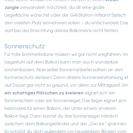
oder deine Terrasse mit neuen Pflanzen in einen
Urban
Jungle
verwandeln möchtest, du dir eine große
Liegefläche wünschst oder die Grill-Station mitsamt Esstisch
den meisten Platz einnehmen sollen – du entscheidest. Das
darf bei der Einrichtung deines Balkoniens nicht fehlen:
Sonnenschutz
Für tolle Sommerbräune müssen wir gar nicht wegfahren, im
Liegestuhl auf dem Balkon kann man auch wunderbar
sonnenbaden. Aber selbst Sonnenanbeter sollten an den
Sonnenschutz denken! Denn direkte Sonneneinstrahlung ist
auf Dauer gar nicht so gesund, vor allem zur Mittagszeit. Um
ein schattiges Plätzchen zu kreieren
eignet sich ein
Sonnenschirm oder ein Sonnensegel. Das Segel eignet sich
besonders für einen Balkon, der unter einem anderen
Balkon liegt. Dann kannst du das Sonnensegel nämlich
zwischen dem Balkongeländer und der „Decke“ spannen.
So schützt du dich außerdem vor neugierigen Blicken vom