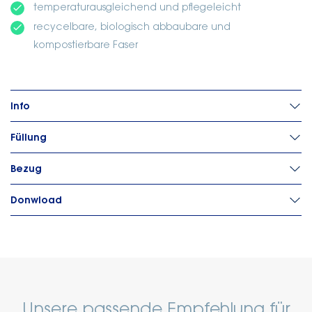
done
temperaturausgleichend und pflegeleicht
done
recycelbare, biologisch abbaubare und
kompostierbare Faser
Info
Füllung
Bezug
Donwload
Unsere passende Empfehlung für