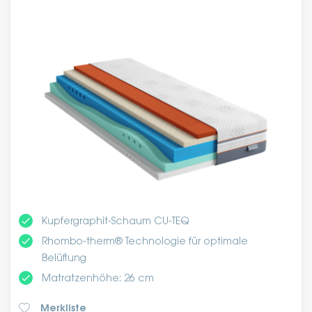
done
Kupfergraphit-Schaum CU-TEQ
done
Rhombo-therm® Technologie für optimale
Belüftung
done
Matratzenhöhe: 26 cm
Merkliste