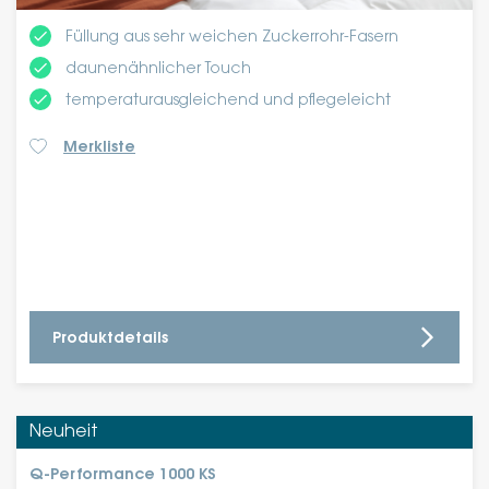
done
Füllung aus sehr weichen Zuckerrohr-Fasern
done
daunenähnlicher Touch
done
temperaturausgleichend und pflegeleicht
Merkliste
Produktdetails
Neuheit
Q-Performance 1000 KS