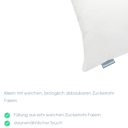
Kissen mit weichen, biologisch abbaubaren Zuckerrohr-
Fasern
done
Füllung aus sehr weichen Zuckerrohr-Fasern
done
daunenähnlicher Touch