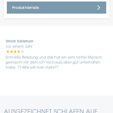
Produktdetails
Ulrich Salamon
vor einem Jahr
Schnelle Belsdung und das hat ein sehr netter Mensch
gemacht mit dem ich mich,kurz,aber gut unterhalten
habe. ?? Was will man mehr??
s
F
AUSGEZEICHNET SCHLAFEN AUF