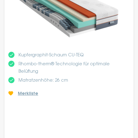
done
Kupfergraphit-Schaum CU-TEQ
done
Rhombo-therm® Technologie für optimale
Belüftung
done
Matratzenhöhe: 26 cm
Merkliste